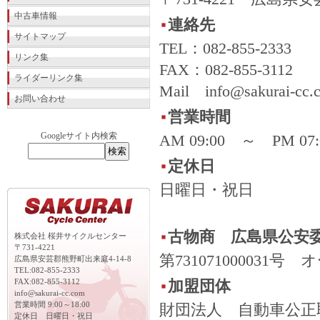
中古車情報
連絡先
サイトマップ
TEL：082-855-2333
リンク集
FAX：082-855-3112
ライダーリンク集
Mail info@sakurai-cc.
お問い合わせ
営業時間
Googleサイト内検索
AM 09:00 ～ PM 07:
定休日
日曜日・祝日
古物商 広島県公安
株式会社 桜井サイクルセンター
〒731-4221
第7310710000
広島県安芸郡熊野町出来庭4-14-8
TEL:082-855-2333
FAX:082-855-3112
加盟団体
info@sakurai-cc.com
営業時間 9:00～18:00
財団法人 自動車公正
定休日 日曜日・祝日