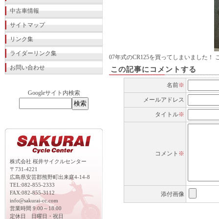
中古車情報
サイトマップ
リンク集
ライダーリンク集
07年式のCR125を買ってしまいました！
お問い合わせ
この記事にコメントする
名前
※
Googleサイト内検索
メールアドレス
タイトル
※
コメント
※
株式会社 桜井サイクルセンター
〒731-4221
広島県安芸郡熊野町出来庭4-14-8
TEL:082-855-2333
FAX:082-855-3112
添付画像
info@sakurai-cc.com
営業時間 9:00～18:00
定休日 日曜日・祝日