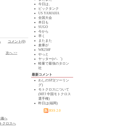
今日は、
ビックタンク
US YAMAHA
全国大会
本日も
SUGO
今から
早く
またまた
る
コメント(0)
倉庫が
WR250F
次へ >>
やっと
ヤッター(v^-゜)
軽量で最強のタロン
社
最新コメント
わしのSP2(ツーリン
グ)
モトクロスについて
(MFJ 中国モトクロス
選手権)
昨日は(福岡)
RSS 2.0